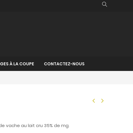
GES À LA COUPE
CONTACTEZ-NOUS
e vache au lait cru 35% de mg.