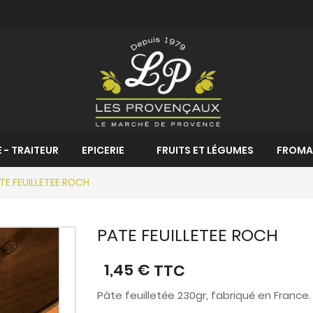
 - TRAITEUR
EPICERIE
FRUITS ET LÉGUMES
FROMA
TE FEUILLETEE ROCH
PATE FEUILLETEE ROCH
1,45 €
TTC
Pâte feuilletée 230gr, fabriqué en France.