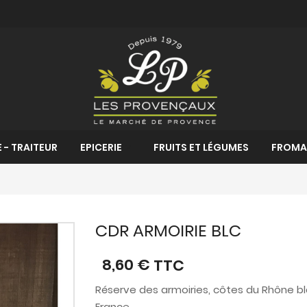
 - TRAITEUR
EPICERIE
FRUITS ET LÉGUMES
FROMA
CDR ARMOIRIE BLC
8,60 €
TTC
Réserve des armoiries, côtes du Rhône 
France.